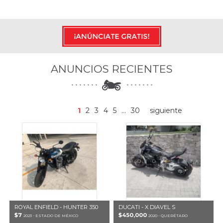
ANUNCIOS RECIENTES
1
2
3
4
5
...
30
siguiente
ROYAL ENFIELD - HUNTER 350
DUCATI - X DIAVEL S
$7
$450,000
2023 - ESTADO DE MÉXICO
2020 - QUERÉTARO