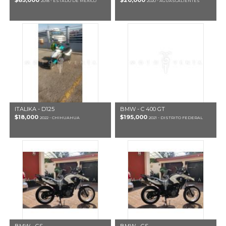
$85,000
$20,000
2018 - ESTADO DE MÉXICO
2020 - AGUASCALIENTES
ITALIKA - D125
BMW - C 400 GT
$18,000
$195,000
2022 - CHIHUAHUA
2021 - DISTRITO FEDERAL