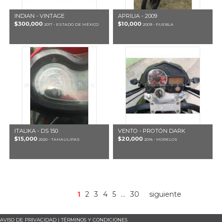
INDIAN - VINTAGE
APRILIA - 2009
$300,000
$10,000
2017 - ESTADO DE MÉXICO
2009 - PUEBLA
ITALIKA - DS 150
VENTO - PROTÓN DARK
$15,000
$20,000
2020 - TAMAULIPAS
2018 - MORELOS
1
2
3
4
5
...
30
siguiente
AVISO DE PRIVACIDAD
|
TÉRMINOS Y CONDICIONES