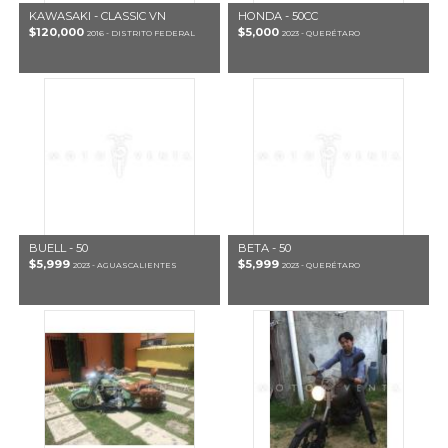
KAWASAKI - CLASSIC VN
HONDA - 50CC
$120,000
$5,000
2016 - DISTRITO FEDERAL
2023 - QUERÉTARO
BUELL - 50
BETA - 50
$5,999
$5,999
2023 - AGUASCALIENTES
2023 - QUERÉTARO